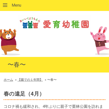
Menu
〜春〜
ホーム
»
【園での１年間】
»
〜春〜
春の遠足（4月）
コロナ禍も緩和され、4年ぶりに親子で栗林公園を訪れま